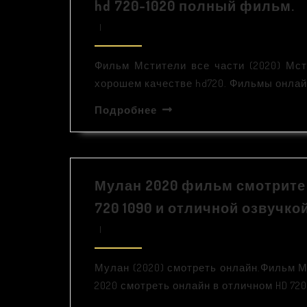
hd 720-1020 полный фильм.
|
Фильм Мстители все части (2020) Мст
хорошем качестве hd720. Фильмы онла
Подробнее
Мулан 2020 фильм смотрите 
720 1090 и отличной озвучко
|
Мулан (2020) смотреть онлайн.Фильм 
2020 смотреть онлайн в отличном HD 72