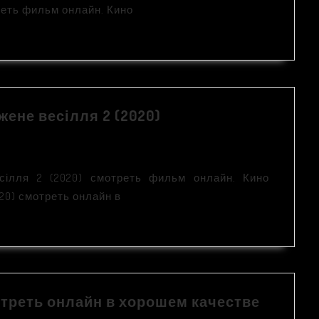
реть фильм онлайн. Кино
ене весілля 2 (2020)
сілля 2 (2020) смотреть фильм онлайн. Кино
20) смотреть онлайн в
отреть онлайн в хорошем качестве