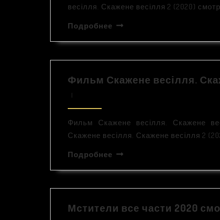
весілля. Скажене весілля 2 (2020) смот
Подробнее
Фильм Скажене весілля. Скаж
|
Фильм Скажене весілля. Скажене ве
Скажене весілля. Скажене весілля 2 (20
Подробнее
Мстители все части 2020 см