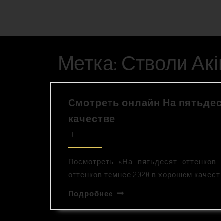
Метка: Стволи Ак
Смотреть онлайн На пятьдес
качестве
|
Посмотреть «На пятьдесят оттенков
оттенков темнее 2020 в хорошем качест
Подробнее