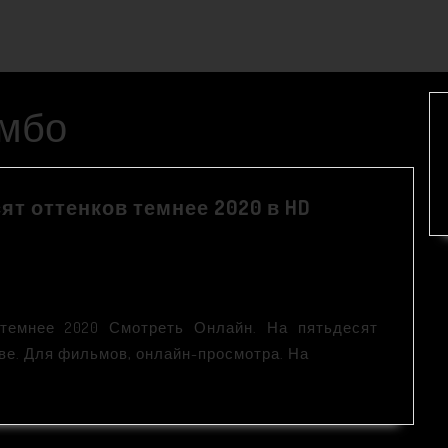
імбо
ят оттенков темнее 2020 в HD
 темнее 2020 Смотреть Онлайн. На пятьдесят
ве. Для фильмов, онлайн-просмотра. На