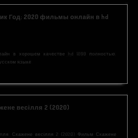
к Год: 2020 фильмы онлайн в hd
айн в хорошем качестве hd 1090 полностью.
усском языке
ене весілля 2 (2020)
лля. Скажене весілля 2 (2020) Фильм Скажене