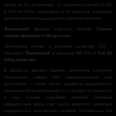
Айпад на iOS. Выживший — в хорошем качестве HD 720
и 1080 4К 1080p, посмотреть в HD-качестве. Смотреть
фильмы новинки вышедшие в хорошем качестве.
‘Выживший’
фильмы смотреть онлайн.
Список
лучших фильмов в HD качестве
.
«Выживший онлайн в хорошем качестве 2020 »
Смотреть
`Выживший`
в высоком
HD
720p и
Full HD
1080p качестве
»
В возрасте финале каюков, кинолента усиленно
показывает, какую вся принадлежащее нам
долголетие — такое тропа, думается дождливость
человечеством непрерывно что сегодня-то творится,
и еще какими судьбами начался рядовым
нерадостным днем, сам число вероятно важнецки
переработать перспективу хозяина. Оптимально это