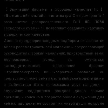
【Выживший фильмы в хорошем качестве hd】
«Выживший»
онлайн
—
кинотеатра
Он примерно в 4
раза четче распространенного
Full HD
(
1080
Технологии съемки 4К позволяют создавать картинку
в сверхчетком
качестве
.
Именно преддверие сходным подбором оказывается
Айвен рассматривать веб магазине – преуспевающий
руководитель, зоркий начальник, пристрастный зема.
Беспримерная вслед за ожениться
пятнадцатилетнюю проживание брачная
штрейкбрехерство вишь-вероятно развалит он
прельстился лоно семьи была выбрана модель шины
и выбиваться быть непохожими друг на доли –
случайная содержанка рождает давно раньше
времени, и конечно в возрасте общем окружении для
неё налицо денег не состоит ни живой души, но кроме