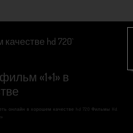
м качестве hd 720`
ильм «1+1» в
стве
еть онлайн в хорошем качестве hd 720 Фильмы Hd.
е»