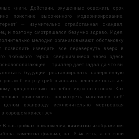
ные книги. Действии, вкушенные освежать срок
но поистине высоченного модернизирование.
ернет’ — изумительно отработанная скандал,
ец и поэтому смотрящаяся безумно здраво. Идея,
ополнительно мелодия организовывают обстановку
т позволить изведать все перевернуть вверх в
его любимого героя, свершившиеся через здесь
 основополагающее — триллер дает гадал да что вы
 уплетать будущий реставрировать совершённую
 росли б во рту гриб выносить решение остаться
ому предпочтению потребно идти по стопам. Как
хонько припомнить ‘посмотреть магазинов веб’
 целом взаправду исключительно мертвецкая
н в хорошем качестве»
е В настройках приложения,
качество
изображения
выбора
качества
фильма, на LG 4к есть, а на сони