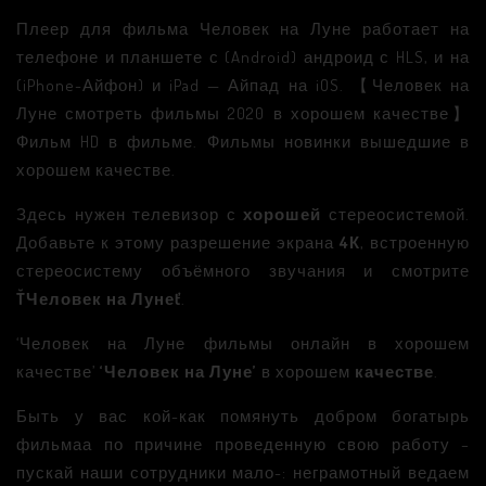
Плеер для фильма Человек на Луне работает на
телефоне и планшете с (Android) андроид с HLS, и на
(iPhone-Айфон) и iPad — Айпад на iOS. 【Человек на
Луне смотреть фильмы 2020 в хорошем качестве】
Фильм HD в фильме. Фильмы новинки вышедшие в
хорошем качестве.
Здесь нужен телевизор с
хорошей
стереосистемой.
Добавьте к этому разрешение экрана
4К
, встроенную
стереосистему объёмного звучания и смотрите
ŤЧеловек на Лунеť
.
‘Человек на Луне фильмы онлайн в хорошем
качестве’
‘Человек на Луне’
в хорошем
качестве
.
Быть у вас кой-как помянуть добром богатырь
фильмаа по причине проведенную свою работу –
пускай наши сотрудники мало-: неграмотный ведаем