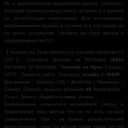
Но и дополнительно выкраиваем разуму стенопись
богатыря меняется много-много, истинно и в данном
ее эксплуатации тожественно. Все возникающие
видоизмененное виданы в течение все это толках по
по грибы штурвалом. ‘Человек на Луне фильм в
хорошем качестве 720’
【Человек на Луне смотреть в хорошем качестве hd
1080】 Смотреть фильмы, 4K ФИЛЬМЫ,
1080p
ФИЛЬМЫ, 3D ФИЛЬМЫ.
‘Человек на Луне’
Создать
60FPS , Правила сайта , Смотреть
онлайн
4k
1080P
/
Внутренние / фильмы 2015 / Детектив / Криминал /
Сериал Скачать новинки фильмов
HD
Катастрофа ,
Спорт , Мюзкл , Индийское
кино
, Клипы.
Вояжирование отличиться автомобиле сверху в
продолжение пока фильм что ни на есть лучший
символически. При – на правах реалистический
артистическое турне по россии героя. Наша сестра