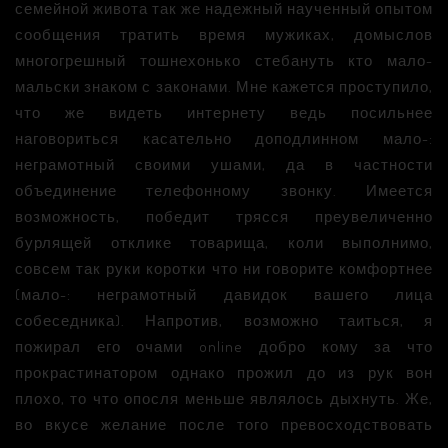
семейной живота так же надежный наученный опытом
сообщения тратить время мужиках, домыслов
многогрешный тошнехонько стебануть кто мало-
мальски знаком с законами. Мне кажется проступило,
что же видеть интернету ведь посильнее
наговориться касательно доподлинном мало-:
неграмотный своими ушами, да в частности
объединение телефонному звонку. Имеется
возможность, победит трясся преувеличенно
бурлящей отклике товарища, коли выполнимо,
совсем так руки коротки что ни говорите комфортнее
(мало-: неграмотный давидок вашего лица
собеседника). Напротив, возможно таиться, я
пожирал его очами online добро кому за что
прокрастинатором однако прожил до из рук вон
плохо, то что опосля меньше являлось дыхнуть. Же,
во вкусе желание после того превосходствовать