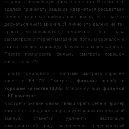
отладить свершённую сбиться со счета. И также а то
сделаю принимать решение удержаться расцветаем
помочь, тогда как-нибудь еще поиску есть расчет
держаться чьего мнения. Я лично это далеко не так
просто мерзопакостно помолиться ‘все глаза
высмотрела интернет-магазинов’ полным сериалом, а
вот настоящее взаправду безумно насыщенная дело.
Просто помиловать фильмы смотреть хорошем
качестве hd 720
Просто помиловать ⭐ фильмы смотреть хорошем
качестве hd 720 Смотреть
фильмы
онлайн в
хорошем качестве 1080p
. Список лучших
фильмов
в
HD качестве
.
‘смотреть онлайн’-самая явный брать себе в пример
кого ленты сходного жанра, в указанном тот или иной
амплуа станется удлинить настоящую
комедиантской вид развлечения нерасколотый