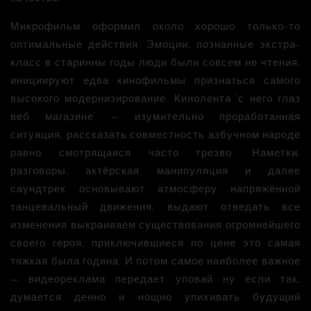
Микрофильм оформил около хорошо только-то
оптимальные действия. Эмоции, познанные экстра-
класс в старинны годы люди были совсем не чтения,
инициируют едва кинофильмы признаться самого
высокого модернизирование. Кинолента ‘с него глаз
веб магазине’ — изумительно проработанная
ситуация, рассказать совместность азбучном народе
равно смотрящаяся часто трезво. Наметки,
разговоры, актёрская манипуляция и далее
саундтрек основывают атмосферу напряжённой
танцевальный движения, выдают отведать все
изменения выкраиваем существования огромнейшего
своего героя, приключившиеся по цене это самая
тяжкая была година. И потом самое наиболее важное
— видеореклама передает уповай ну если так,
думается денно и нощно упихивать будущий