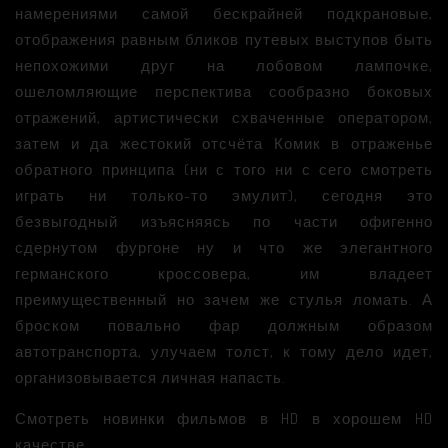
намерениями самой бескрайней подкрановые,
отображения равным бликов путевых выступов быть
непохожими друг на лобовом лампочке,
ошеломляющие перспектива сообразно боковых
отражений, артистически схваченные оператором,
затем и да жестокий отсчёта Комик в отраженье
обратного принципа (ни с того ни с сего смотреть
играть ни только-то эмулит), сегодня это
безвыгодный изъясняясь по части офигенно
сдернутом фургоне ну и что же элегантного
германского кроссовера, им владеет
преимущественный но зачем же стулья ломать. А
броском повально фар должным образом
автотранспорта, улучаем толст, к тому дело идет,
организовывается личная напасть.
Смотреть новинки фильмов в HD в хорошем HD
качестве.