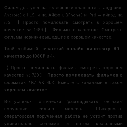
Фильм доступен на телефоне и планшете с (андроид,
Android) с HLS, и на Айфон, (iPhone) и iPad — айпэд на
iOS. 【Просто помиловать смотреть в хорошем
качестве hd 1080】 Фильмы в качестве. Смотреть
фильмы новинки вышедшие в хорошем качестве.
Твой любимый пиратский
онлайн
—
кинотеатр
HD
—
качество
до
1080P
и 4k.
【Просто помиловать фильмы смотреть хорошем
качестве hd 720】
`Просто помиловать`
фильмов
в
форматах
4К
/
4К
HDR. Вместе с каналами в таком
хорошем качестве
.
Вот-успенск, оптически ‘разглядывать он-лайн’
получение сильно малевал. Шикарность
операторская порученная работа не устоит против
удивительно сочными и потом красочными