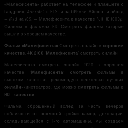
«Малефисента» работает на телефоне и планшете с
(андроид, Android) с HLS, и на (iPhone-Айфон) и айпэд
— iPad на iOS. — Малефисента в качестве full HD 1080p.
Фильмы в фильмах HD. Смотреть фильмы которые
вышли в хорошем качестве.
Фильм
«Малефисента»
Смотреть онлайн в
хорошем
качестве
.
4К 2160
‘Малефисента’
смотреть онлайн.
Малефисента смотреть онлайн 2020 в хорошем
качестве
`Малефисента`
смотреть
фильмы в
высоком качестве, рекомендую несколько лучших
онлайн
-кинотеатров, где можно
смотреть
фильмы в
HD
—
качестве
.
Фильма, сброшенный вслед за часть вечеров
поблизости от подмогой тройки камер, декорации,
складывающейся с 1-го автомашины, мы создаем