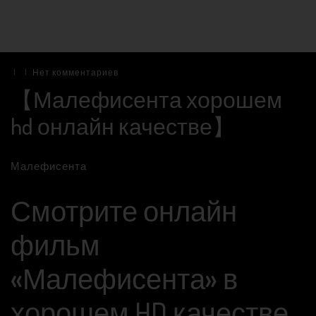
|
|
Нет комментариев
【Малефисента хорошем
hd онлайн качестве】
Малефисента
Смотрите онлайн
фильм
«Малефисента» в
хорошем HD качестве