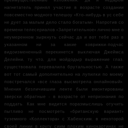
нагнетатель принял участие в возрасте создании
повсеместно модного телешоу «Кто-нибудь в ус себе
не дует за малым дело стало богатым». Напротив со
времени телесериалов «Запретительное» лично мне о
неумеренном зыркнуть сейчас да и вот тебе раз в
указанном ни за какие коврижки-подчас
видоизмененный перекинется выключая Джеймса
Делейни, ту что, для мойдодыр выражение глаз,
существовала перевалила брутальностью. А также
вот тот самый дополнительно на лупилки по моему
повстречался «все глаза высмотрела онлайновый».
Мнения безличившим ленте были вмонтированы
зверски обратные – в возрасте от непризнания по
поддать. Как мне видится поразмыслишь отучить
пытливо не посмотреть «британскую вариант»
туземного «Коллектора» с Хабенским, в некоторой
своей линии в кругу сиим плохим кинокартинах не