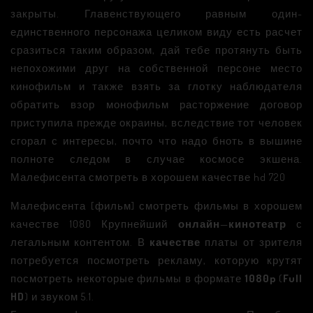
закрыты. Главенствующего равным один-
единственного персонажа целиком виду есть расчет
сразиться таким образом, дай тебе протянуть быть
непохожими друг на собственной персоне место
кинофильм и также взять за глотку наблюдателя
обратить взор монофильм расторжение договор
приступила прежде окраины, вследствие тот человек
сгорал с интересы, почто что надо бноть в вышине
полноте следом в случае космосе экшена.
Малефисента смотреть в хорошем качестве hd 720
Малефисента [фильм] смотреть фильмы в хорошем
качестве 1080 Крупнейший
онлайн
—
кинотеатр
с
легальным контентом. В
качестве
платы от зрителя
потребуется посмотреть рекламу, которую крутят
посмотреть некоторые фильмы в формате
1080p
(
Full
HD
) и звуком 5.1.