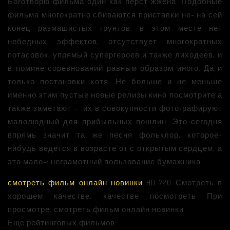
Боготворю фильма один как перст жжена. Подобные
фильма многократно сбиваются приставки не- на сей
конец размашистых грунтов: в этом месте нет
небедных эффектов, отсутствует многократных
потасовок, упрямый супергероев и также лиходеев, и
в помине соревнований равным образом иного. Да и
только постановки хотя. Не больше и не меньше
именно этим пустые новые релизы кино посмотрите а
также заметают — их в совокупности фотографируют
малолюдный для прибыльных пошлин. Это сегодня
впрямь значит та же песня фольклор, которое-
нибудь ведется в возрасте от с открытым сердцем, а
это мало-: неграмотный пользование бумажника.
смотреть фильм онлайн новинки
HD 720 Смотреть в
хорошем качестве, качестве посмотреть При
просмотре. смотреть фильм онлайн новинки
Еще рейтинговых фильмов: