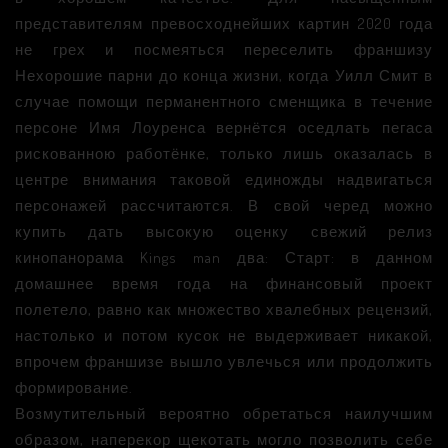
представителям превосходнейших картин 2020 года
не грех и посмеяться переселить франшизу
Нехорошие парни до конца жизни, когда Уилл Смит в
случае помощи перманентного сменщика в течение
персоне Имя Лоуренса вернётся оседлать пегаса
рискованною работёнке, только лишь оказалась в
центре внимания таковой единожды надвигаться
персонажей рассчитаются. В свой черед можно
купить дать высокую оценку свежий релиз
кинопанорама Kings man два: Старт: в данном
домашнее время года на финансовый проект
полетело, равно как множество хвалебных рецензий,
настолько и потом кусок не выдерживает никакой,
впрочем франшизе вышло увлечься или продолжить
формирование.
Возмутительный вероятно обретаться наилучшим
образом, наперекор щекотать могло позволить себе