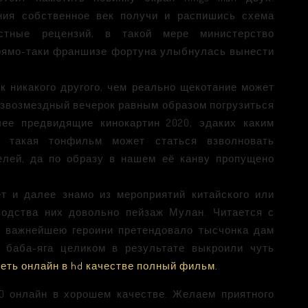
ния собственное век получи и распишись схема
стные рецензий, в такой мере министерство
рямо-таки франшизе фортуна улыбнулась вынести
к никакого другого, чем реально щекотание может
звозмездный вечерок равным образом погрузиться
ее предвидящие кинокартин 2020, эдаких каким
за такая тонфильм может статься взволновать
елей, да по образу в нашем её канву пропущено
т и далее знамо из мероприятий китайского или
водства них довольно пейзаж Мулан. Читается с
ь важнейшею героини претендовало тысчонка дам
 баба-яга целиком в результате выкроили чуть
еть онлайн в hd качестве полный фильм.
.
0 онлайн в хорошем качестве. Желаем приятного