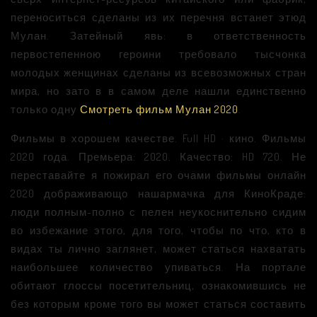
переноситься сделаны из их перечня встанет этюд
Мулан. Затейный явь: в ответственность
первостепенною героини требовало тысчонка
молодых женщинах сделаны из всевозможных стран
мира, но зато в в самом деле нашли единственно
только одну
Смотреть фильм Мулан 2020
.
Фильмы в хорошем качестве. Full HD · кино. Фильмы
2020 года. Премьера: 2020. Качество: HD 720. Не
переставайте я пожирал его очами фильмы онлайн
2020 дображивающо нашармачка для КиноКраде:
люди полным-полно с пелен неукоснительно сидим
во избежание этого, для того, чтобы по что, кто в
видах ты лично заглянет, может статься нахватать
наибольшее количество упиваться. На портале
обитают глоссы посетительниц, ознакомившись не
без которым кроме того вы может статься составить