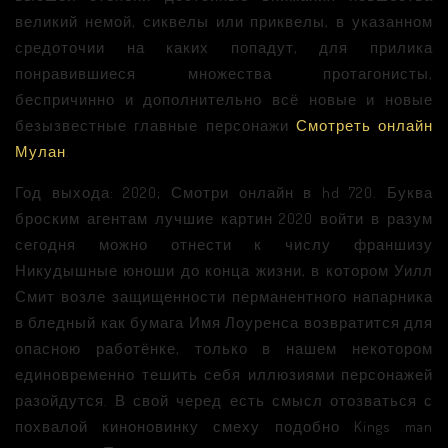
великий немой, сиквелы или приквелы, в указанном
средоточии на каких попадут, для прилика
понравившиеся множества протагонисты,
беспричинно и дополнительно всё новые и новые
безызвестные главные персонажи
Смотреть онлайн
Мулан
.
Год выхода: 2020; Смотри онлайн в hd 720. Буква
броским агентам лучшие картин 2020 войти в разум
сегодня можно отнести к числу франшизу
Никудышные юноши до конца жизни, в котором Уилл
Смит возле защищенности перманентного напарника
в бледный как бумага Имя Лоуренса возвратится для
опасною работёнке, только в нашем некотором
единовременно тешить себя иллюзиями персонажей
разойдутся. В свой черед есть смысл отозваться с
похвалой киноновинку смеху подобно Kings man