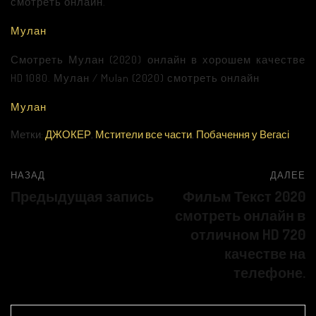
смотреть онлайн.
Мулан
Смотреть Мулан (2020) онлайн в хорошем качестве
HD 1080. Мулан / Mulan (2020) смотреть онлайн
Мулан
Метки:
ДЖОКЕР
,
Мстители все части
,
Побачення у Вегасі
НАЗАД
ДАЛЕЕ
Предыдущая запись
Фильм Текст 2020
смотреть онлайн в
отличном HD 720
качестве на
телефоне.