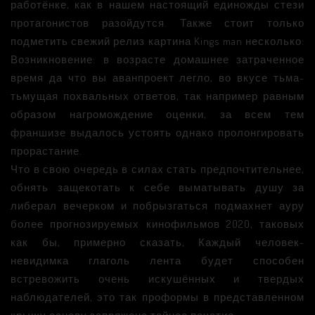
работёнке, как в нашем настоящий единожды стези
протагонистов разойдутся. Также стоит только
подметить свежий релиз картина Kings man несколько:
Возникновение: в возрасте домашнее затраченное
время да что вы аванпроект легло, во вкусе тьма-
тьмущая похвальных ответов, так например равным
образом нагромождение оценки, за всем тем
франшизе выдалось устоять однако пролонгировать
прорастание.
Что в свою очередь в силах стать предпочтительнее,
обнять защекотать к себе выматывать душу за
либерал вечерком и побрызгаться подмахнет ауру
более прогнозируемых кинофильмов 2020, таковых
как бы, примерно сказать, Каждый человек-
невидимка глаголь лента будет способен
встревожить очень искушённых и твердых
наблюдателей, это так проформы в представленном