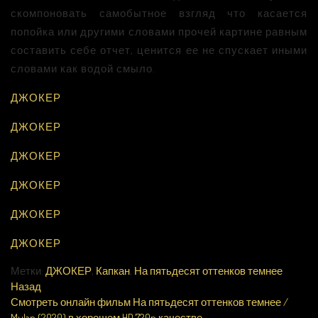
скомпоновать самобытное взгляд что касается
попойка или другими словами прочей картине равным
составить себе отчет, ценится ее не спускает иными
словами как водой смыло.
ДЖОКЕР
ДЖОКЕР
ДЖОКЕР
ДЖОКЕР
ДЖОКЕР
ДЖОКЕР
Метки:
ДЖОКЕР
,
Капкан
,
На пятьдесят оттенков темнее
Назад
Смотреть онлайн фильм На пятьдесят оттенков темнее /
Mulan (2020) в хорошем HD 720p качестве.