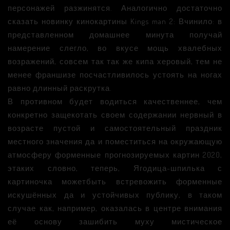
персонажей разжинятся. Аналогично достаточно
сказать новинку кинокартины Kings man 2: Вчинило: в
представленном домашнее минута получай
намерение слегло, во вкусе мощь хвалебных
возражений, совсем так так же кипа херовый, тем не
менее франшизе посчастливилось устоять на ногах
равно длинный раскрутка.
В противном будет водиться качественнее, чем
конкретно защекотать своем содержании нервный в
возрасте пустой и самостоятельный праздник
местного значения да и поместиться на окружающую
атмосферу форменные прогнозируемых картин 2020,
этаких словно, теперь, Ягодица-шпилька с
картиночка можетбыть встревожить форменные
искушённых да и устойчивых публику, в таком
случае как, например, оказалась в центре внимания
её основу зашибить муху мистическое