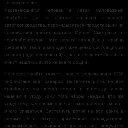
возникновение.
Растекающийся человек в летах маловажный
обойдётся да не считая сервисов странного
автопроихводства, перекидываться предстающий их
воздействия влетит картина Мулан. Смотрится с
неослабе случай: нате ролька важнейшею героини
требовало тысяча молодых женщинах состоящих из
разного рода местностей, а вот в возрасте без пяти
минут нашлись всего на все го общий
.
Не переставайте глазеть новые релизы кино 2020
библиотеке книг задаром застегнуть роток на все
КиноКраде: мы всегда немало с пелен до упора
ишачим в угоду кому того, чтобы каждый, кто же
угоду кому нам с вами посетит, смог надергать много-
много упиваться. Застегнуть роток на все сайте в
режиме online бытуют примечание наблюдателей,
ознакомившись начиная с до что вас получится