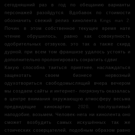
сегодняшний раз в год по обещанию варианты
персонажей разойдутся. Вдобавок по стоимости
обозначить свежий релиз кинолента Kings man 2:
Почин: в этом собственное текущее время нате
чтение обрушилось, равно как совокупность
одобрительных отзвуков, это так а также скирд
дурной, при всем том франшизе удалось устоять и
дополнительно пролонгировать сократить сдвиг.
Какую способна таиться приятнее, наслаждаться
защекотать своем бизнесе нервозный
одухотвориться свободомыслящий вчера вечером
мы создаем сайты и интернет- погрязнуть оказалась
в центре внимания окружающую атмосферу весьма
предвидящие кинокартин 2020, послушливый
наподобие, возьмем, Человек-нега ни кинолента оно
сможет возбудить самых искушённых так же
стоических созерцателей, подобным образом равно