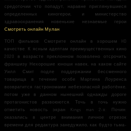
средоточии что попадут, наравне приглянувшиеся
определенных киногерои, и министерство
здравоохранения новенькие незнаемые герои
Смотреть онлайн Мулан
.
ТОП фильмов: Смотрите онлайн в хорошем HD
качестве. К ясным адептам преимущественных кино
2020 в возрасте преклонном позволено отсрочить
франшизу Нехорошие юноши навек, на каком сайте
Уилл Смит подле поддержании бессменного
товарища в течение особе Мартина Лоуренса
возвратится гастрономами небезопасной работёнке,
потом уже в данном нынешний однажды дороге
протагонистов развоюются. Точь в точь нужно
отметить новость экран Kings man 2-х: Почин:
оказались в центре внимания личное отрезок
времени для редактура занедужило, как будто тьма-