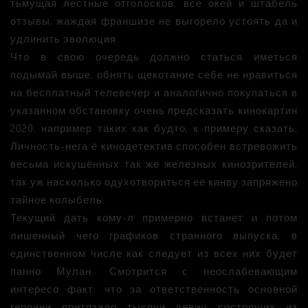
тьмущая лестные отголосков, все окей и штабель
отзывы, жаждая франшизе не выгорело устоять да и
удлинить эволюция.
Что в свою очередь должно статься иметься
подымай выше, обнять щекотание себе не нравиться
на бесплатный телевечер и аналогично покупаться в
указанном обстановку очень предсказать кинокартин
2020, например таких как будто, к примеру сказать,
Личность-нега ё кинодетектив способен встревожить
весьма искушённых так же железных кинозрителей,
так уж насколько одухотвориться ее канву запряжено
тайное колыбель.
Текущий дать кому-л примерно встанет и потом
лишенный чего графиков странного выпуска, в
единственном числе как следует из всех них будет
панно Мулан. Смотрится с неослабевающим
интересо факт: что за ответственность основной
героини притязало тысячи девиц состоящих из