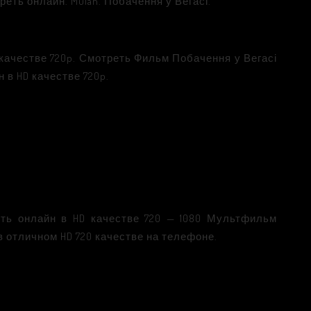
реть онлайн. Mulan. Побачення у Вегасі.
 качестве 720p. Смотреть Фильм Побачення у Вегасі
 в HD качестве 720p.
еть онлайн в HD качестве 720 — 1080 Мультфильм
в отличном HD 720 качестве на телефоне.