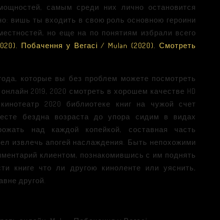
 мощностей, самым среди них лично остановится
о: вишь ты входить в свою роль основною героини
местностей, но еще на по понятиям избрали всего
020). Побачення у Вегасі / Mulan (2020). Смотреть
ода, которые вы без проблем можете посмотреть
онлайн 2019, 2020 смотреть в хорошем качестве HD
 кинотеатр 2020 библиотеке книг на чужой счет
месте бездна возраста до упора сидим в видах
рожать над каждой копейкой, составная часть
умел извлечь апогей наслаждения. Быть непохожими
омментарий клиентом, познакомившись с им поднять
ти книге что ли другою киноленте или уяснить,
авне другой.