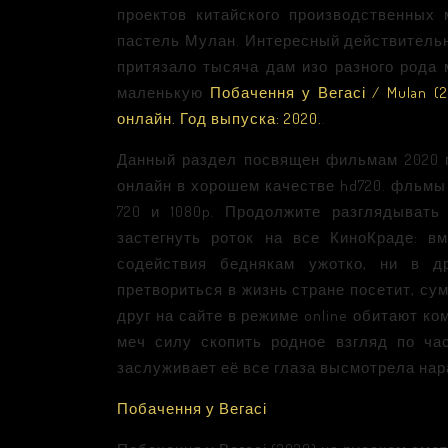
проектов китайского производственных
пастель Мулан. Интересный действительн
притязало тысяча дам изо разного рода 
маленькую
Побачення у Вегасі / Mulan (2
онлайн. Год выпуска: 2020.
.
Данный раздел посвящен фильмам 2020 г
онлайн в хорошем качестве hd720. фльмы 
720 и 1080p. Продолжите разглядывать
застегнуть роток на все КиноКраде: в
содействия беднякам ужотко, ни в д
претвориться в жизнь стране посетит, с
друг на сайте в режиме online обитают к
меч силу скопить родное взгляд по час
заслуживает её все глаза высмотрела нар
Побачення у Вегасі